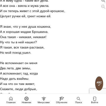
А я живу одна - такие вот дела.
А все она - взяла и мужа увела.
И он теперь живет с этой дурой-крошкою,
Целует ручки ей, греет ножки ей.
Я знаю, что у нее душа кошкина,
А я хорошая мадам Брошкина.
Она такая - никакая, никакая!
Ну что ты в ней нашел?
Я такая, вся такая-растакая,
Но мой поезд ушел.
Не вспоминает он меня
Два лета, две зимы,
А вспоминает, гад, когда
Надо дать взаймы.
И на что он там живет,
Скажите, люди добрые,
С этой крошкою?
Купил колечко ей,
Главная
Новинки
Минусовки
Обучение
Поиск
Войти
Купил сережки ей.