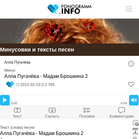
Учитель музыки?
У нас
Размещай
твои ученики!
статьи и видео в разделе "Обучение"
Минусовки и тексты песен
Смотри ещё:
Алла Пугачёва
Скачать минусовку
Алла Пугачёва - Мадам Брошкина 2
Минус
Скачали:
355
Алла Пугачёва - Мадам Брошкина 2
Размер файла:
10.6 Mb
Расширение файла:
mp3
2012-02-22
1 765
Скачать минус
Оставить комментарий
0:00
0:00
Текст
Скачать
Похожие
Комментарии
Текст (слова) песни
Алла Пугачёва - Мадам Брошкина 2