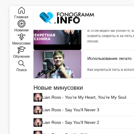
Закрыть
Уникальные приёмы, к
Главная
ваше вокальное испол
Новинки
В этом видео вы узнаете, к
освоить секреты и за пять
песню
Минусовки
Обучение
Использование легато
Как научиться петь и испо
Поиск
Новые минусовки
Lian Ross - You're My Heart, You're My Soul
Lian Ross - Say You'll Never 3
Lian Ross - Say You'll Never 2