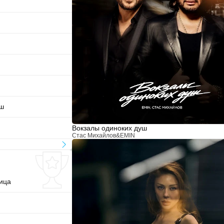
уш
Вокзалы одиноких душ
Стас Михайлов
&
EMIN
ица