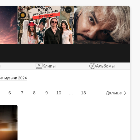
ы
Клипы
Альбомы
ки музыки 2024
6
7
8
9
10
...
13
Дальше