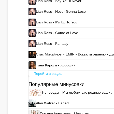
Lian Ross - Say You'll Never
Lian Ross - Never Gonna Lose
Lian Ross - It's Up To You
Lian Ross - Game of Love
Lian Ross - Fantasy
Стас Михайлов и EMIN - Вокзалы одиноких д
Тина Кароль - Хороший
Перейти в раздел
Популярные минусовки
Непоседы - Мы любим вас родные ваши л
Alan Walker - Faded
Татьяна Куртукова - Матушка