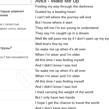
Avicii - Wake Me Up
Feeling my way through the darkness
оторые изменят
Guided by a beating heart
нение
I can't tell where the journey will end
But I know where it start
ак с легкостью
They tell me I'm too young to understand
 минут спеть любую
They say I'm caught up in a dream
Well life will pass me by if I don't open up my e
Well that's fine by me
струны?
So wake me up when it's all over
When I'm wiser and I'm older
ары? Как называются
All this time I was finding myself
And I didn't know I was lost
So wake me up when it's all over
When I'm wiser and I'm older
All this time I was finding myself
And I didn't know I was lost
I tried carrying the weight of the world
But I only have two hands
I hope I get the chance to travel the world
And I don't have any plans