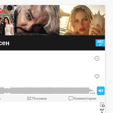
сен
Air Supply - Young Love
Barry Manilow - I write the songs
0:00
One Direction - Live While We're You
ь
Похожие
Комментарии
Pharrell - I really like you