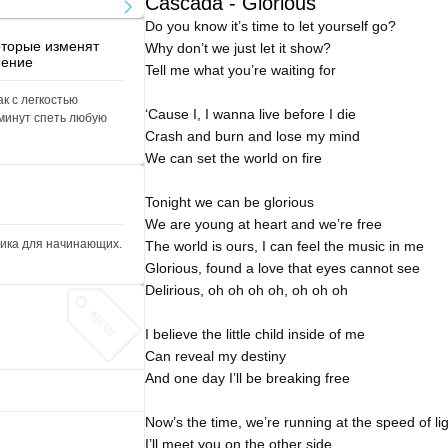
Cascada - Glorious
Do you know it’s time to let yourself go?
оторые изменят
Why don’t we just let it show?
нение
Tell me what you’re waiting for
ак с легкостью
‘Cause I, I wanna live before I die
 минут спеть любую
Crash and burn and lose my mind
We can set the world on fire
Tonight we can be glorious
We are young at heart and we’re free
тика для начинающих.
The world is ours, I can feel the music in me
Glorious, found a love that eyes cannot see
Delirious, oh oh oh oh, oh oh oh
I believe the little child inside of me
Can reveal my destiny
And one day I’ll be breaking free
Now’s the time, we’re running at the speed of li
I’ll meet you on the other side