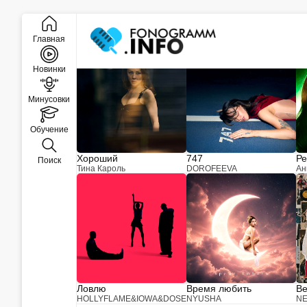
Закрыть
Новинки музыки
Главная
Новинки
Минусовки
Обучение
Хороший
747
Ре
Поиск
Тина Кароль
DOROFEEVA
Ан
Ловлю
Время любить
Ве
HOLLYFLAME
&
IOWA
&
DOSE
NYUSHA
NE