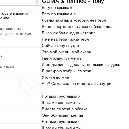
GUMA & Temnee - Тону
Бегу по крышам
оторые изменят
Бегу по крышам я
нение
Ловлю закаты, в которых нет тебя
Вино в портфеле выпью сейчас одна
ак с легкостью
Была любви о-одна история
 минут спеть любую
Не из-за тебя, из-за тебя
Сейчас тону внутри
Это мой океан, мой океан
мы
Где я живу, тут мечты
И не дышишь здесь ты, не дышишь здесь
мелизмам
Я раскрою жабры, смотри
Утонул во мне
А я? Сама спасла и осталась внутри
Нотами грустными я
Шагами сонными ты
Вместе смотря в облака
Они обнимают мечты
Нотами грустными я
Шагами сонными ты