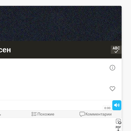
сен
Mull3 - Кайф
Александра Черемисова - Океан чу
Александра Черемисова - Океан чув
0:00
ь
Похожие
Комментарии
Без обмежень - Тону