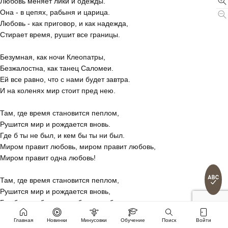
Любовь меняет лики и одежды.
Она - в цепях, рабыня и царица.
Любовь - как приговор, и как надежда,
Стирает время, рушит все границы.
Безумная, как ночи Клеопатры,
Безжалостна, как танец Саломеи.
Ей все равно, что с нами будет завтра.
И на коленях мир стоит пред нею.
Там, где время становится пеплом,
Рушится мир и рождается вновь.
Где б ты не был, и кем бы ты ни был.
Миром правит любовь, миром правит любовь,
Миром правит одна любовь!
Там, где время становится пеплом,
Рушится мир и рождается вновь,
Где б ты не был, и кем бы ты ни был.
Миром правит любовь, миром правит любовь,
Главная
Новинки
Минусовки
Обучение
Поиск
Войти
Миром правит одна любовь!