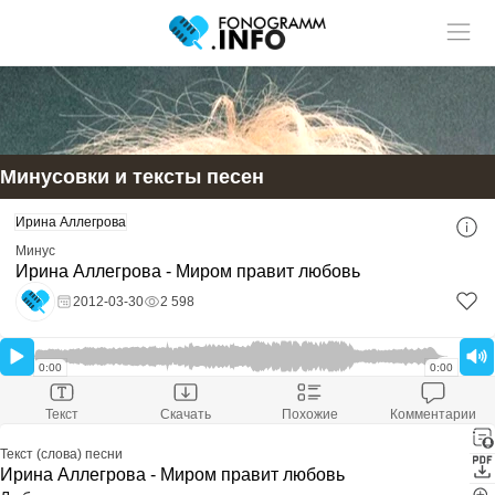
Учитель музыки?
У нас
Размещай
твои ученики!
статьи и видео в разделе "Обучение"
Минусовки и тексты песен
Смотри ещё:
Ирина Аллегрова
Скачать минусовку
Ирина Аллегрова - Миром правит любовь
Минус
Скачали:
2 598
Ирина Аллегрова - Миром правит любовь
Размер файла:
-
Расширение файла:
mp3
2012-03-30
2 598
Скачать минус
Оставить комментарий
0:00
0:00
Текст
Скачать
Похожие
Комментарии
Текст (слова) песни
Ирина Аллегрова - Миром правит любовь