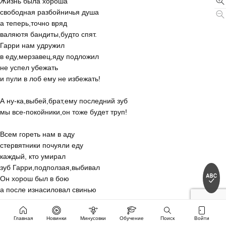
Жизнь была хороша
свободная разбойничья душа
а теперь,точно вряд
валяютя бандиты,будто спят.
Гарри нам удружил
в еду,мерзавец,яду подложил
не успел убежать
и пули в лоб ему не избежать!
А ну-ка,выбей,брат,ему последний зуб
мы все-покойники,он тоже будет труп!
Всем гореть нам в аду
стервятники почуяли еду
каждый, кто умирал
зуб Гарри,подползая,выбивал
Он хорош был в бою
а после изнасиловал свинью
ржали все,как один
за это он и отомстил,кретин!
Главная
Новинки
Минусовки
Обучение
Поиск
Войти
припев