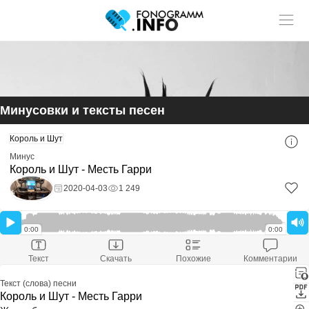
Учитель музыки?
У нас
Размещай
твои ученики!
статьи и видео в разделе "Обучение"
Минусовки и тексты песен
Смотри ещё:
Король и Шут
Скачать минусовку
Король и Шут - Месть Гарри
Минус
Скачали:
1 249
Король и Шут - Месть Гарри
Размер файла:
-
Расширение файла:
mp3
2020-04-03
1 249
Скачать минус
Оставить комментарий
0:00
0:00
Текст
Скачать
Похожие
Комментарии
Текст (слова) песни
Король и Шут - Месть Гарри