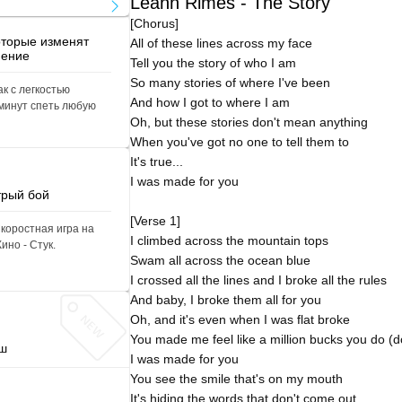
Leann Rimes - The Story
[Chorus]

оторые изменят
All of these lines across my face

нение
Tell you the story of who I am

So many stories of where I've been

ак с легкостью
And how I got to where I am

 минут спеть любую
Oh, but these stories don't mean anything

When you've got no one to tell them to

It's true...

I was made for you

трый бой
[Verse 1]

Скоростная игра на
I climbed across the mountain tops

ино - Стук.
Swam all across the ocean blue

I crossed all the lines and I broke all the rules

And baby, I broke them all for you

Oh, and it's even when I was flat broke

You made me feel like a million bucks you do (do
уш
I was made for you

You see the smile that's on my mouth

It's hiding the words that don't come out
