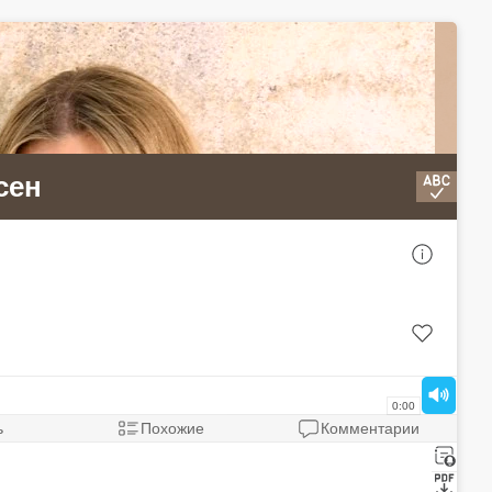
сен
AC/DC - Who Made Who
AJR - 100 Bad Daуs
Bosson - One in a million
0:00
De/Vision - Twisted Story
ь
Похожие
Комментарии