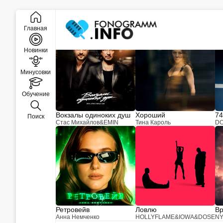
Закрыть
Новинки музыки
Главная
Новинки
Минусовки
Обучение
Вокзалы одиноких душ
Хороший
74
Поиск
Стас Михайлов
&
EMIN
Тина Кароль
D
Ретровейв
Ловлю
Вр
Анна Немченко
HOLLYFLAME
&
IOWA
&
DOSE
N