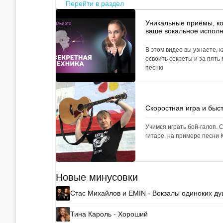
Перейти в раздел
Уникальные приёмы, к
ваше вокальное испол
В этом видео вы узнаете, к
освоить секреты и за пять
песню
Скоростная игра и быс
Учимся играть бой-галоп. 
гитаре, на примере песни К
Новые минусовки
Стас Михайлов и EMIN - Вокзалы одиноких д
Тина Кароль - Хороший