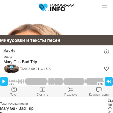
Учитель музыки?
У нас
Размещай
твои ученики!
статьи и видео в разделе "Обучение"
Минусовки и тексты песен
Смотри ещё:
Mary Gu
Скачать минусовку
Mary Gu - Bad Trip
Минус
Скачали:
1 590
Mary Gu - Bad Trip
Размер файла:
-
Расширение файла:
mp3
2023-09-21
1 590
Скачать минус
Оставить комментарий
0:00
0:00
Ефим
Текст
Скачать
Похожие
Комментарии
Это не минус это задавка
4 июня 2025 15:37
Текст (слова) песни
Mary Gu - Bad Trip