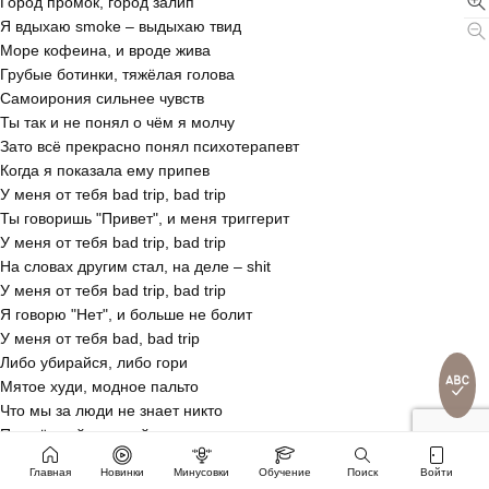
Город промок, город залип
Я вдыхаю smoke – выдыхаю твид
Море кофеина, и вроде жива
Грубые ботинки, тяжёлая голова
Самоирония сильнее чувств
Ты так и не понял о чём я молчу
Зато всё прекрасно понял психотерапевт
Когда я показала ему припев
У меня от тебя bad trip, bad trip
Ты говоришь "Привет", и меня триггерит
У меня от тебя bad trip, bad trip
На словах другим стал, на деле – shit
У меня от тебя bad trip, bad trip
Я говорю "Нет", и больше не болит
У меня от тебя bad, bad trip
Либо убирайся, либо гори
Мятое худи, модное пальто
Что мы за люди не знает никто
Под тёмной оправой мокрые следы
Горькая правда приносит плоды
Главная
Новинки
Минусовки
Обучение
Поиск
Войти
Ты любвеобилен как будто Господь