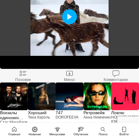
Похожие
Минус
Комментарии
Вокзалы
Хороший
747
Ретровейв
Ловлю
одиноких
Тина Кароль
DOROFEEVA
Анна Немченко
HOLLYFLAME
&
IOWA
&
DOSE
душ
Стас Михайлов
&
EMIN
Главная
Новинки
Минусовки
Обучение
Поиск
Войти