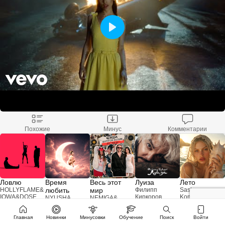
Похожие
Минус
Комментарии
Ловлю
Время
Весь этот
Луиза
Лето
HOLLYFLAME
&
любить
мир
Филипп
Sasha
IOWA
&
DOSE
Киркоров
Komovich
NYUSHA
NEMIGA
&
Дорогой
Дневник
Главная
Новинки
Минусовки
Обучение
Поиск
Войти