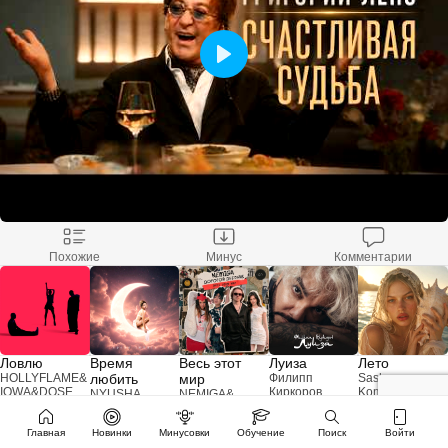
Похожие
Минус
Комментарии
Ловлю
Время
Весь этот
Луиза
Лето
HOLLYFLAME
&
любить
мир
Филипп
Sasha
IOWA
&
DOSE
Киркоров
Komovich
NYUSHA
NEMIGA
&
Дорогой
Дневник
Главная
Новинки
Минусовки
Обучение
Поиск
Войти