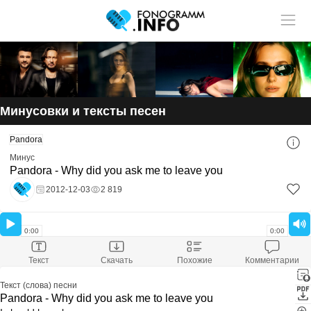
Учитель музыки?
У нас
Размещай
твои ученики!
статьи и видео в разделе "Обучение"
Минусовки и тексты песен
Смотри ещё:
Pandora
Скачать минусовку
Pandora - Why did you ask me to leave you
Минус
Скачали:
147
Pandora - Why did you ask me to leave you
Размер файла:
6.54 Mb
Расширение файла:
mp3
2012-12-03
2 819
Скачать минус
Оставить комментарий
0:00
0:00
Текст
Скачать
Похожие
Комментарии
Текст (слова) песни
Pandora - Why did you ask me to leave you