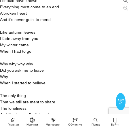
I should have known
Everything must come to an end
A broken heart
And it's never goin' to mend
Like autumn leaves
I fade away from you
My winter came
When I had to go
Why why why why
Did you ask me to leave
Why
When I started to believe
The only thing
That we still are ment to share
The loneliness
And it's deep collectin' my tears
Главная
Новинки
Минусовки
Обучение
Поиск
Войти
Like autumn leaves