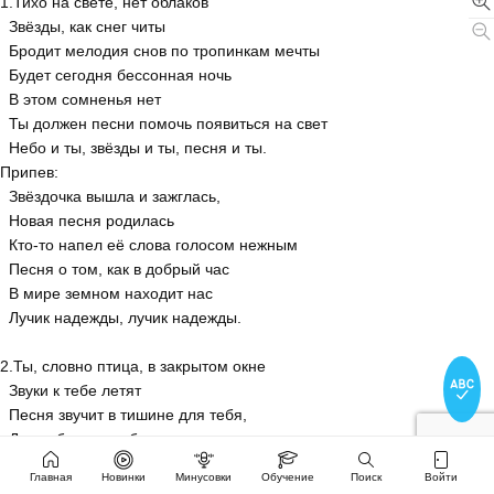
1.Тихо на свете, нет облаков
  Звёзды, как снег читы
  Бродит мелодия снов по тропинкам мечты
  Будет сегодня бессонная ночь
  В этом сомненья нет
  Ты должен песни помочь появиться на свет
  Небо и ты, звёзды и ты, песня и ты.
Припев:
  Звёздочка вышла и зажглась,
  Новая песня родилась
  Кто-то напел её слова голосом нежным
  Песня о том, как в добрый час
  В мире земном находит нас
  Лучик надежды, лучик надежды.
2.Ты, словно птица, в закрытом окне
  Звуки к тебе летят
  Песня звучит в тишине для тебя, 
  Для тебя, для тебя..........
  Звукам навстречу окно отвари
Главная
Новинки
Минусовки
Обучение
Поиск
Войти
  Песня уже жива