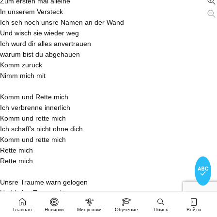
Zum ersten mal alleine
In unserem Versteck
Ich seh noch unsre Namen an der Wand
Und wisch sie wieder weg
Ich wurd dir alles anvertrauen
warum bist du abgehauen
Komm zuruck
Nimm mich mit
Komm und Rette mich
Ich verbrenne innerlich
Komm und rette mich
Ich schaff's nicht ohne dich
Komm und rette mich
Rette mich
Rette mich
Unsre Traume warn gelogen
Und keine Trane echt
Sag dass das nicht wahr ist
Главная
Новинки
Минусовки
Обучение
Поиск
Войти
Sag mir jetzt