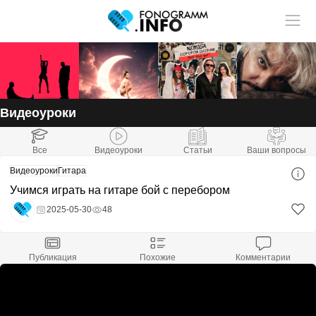
Учитель музыки?
У нас
Размещай
твои ученики!
статьи и видео в разделе "Обучение"
Видеоуроки
Смотри ещё:
Все
Видеоуроки
Статьи
Ваши вопросы
Видеоуроки
Гитара
Учимся играть на гитаре бой с перебором
2025-05-30
48
Никола
Оставить комментарий
Никола
Публикация
Похожие
Комментарии
Никола