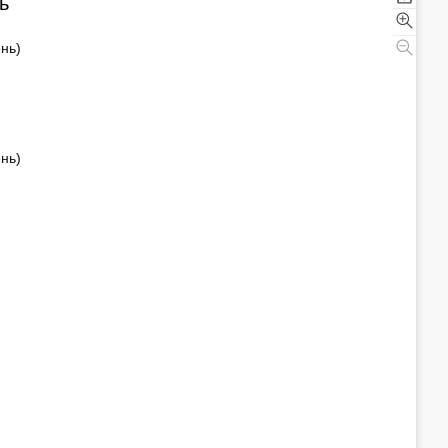
ь
нь)
Леонид Аг
нь)