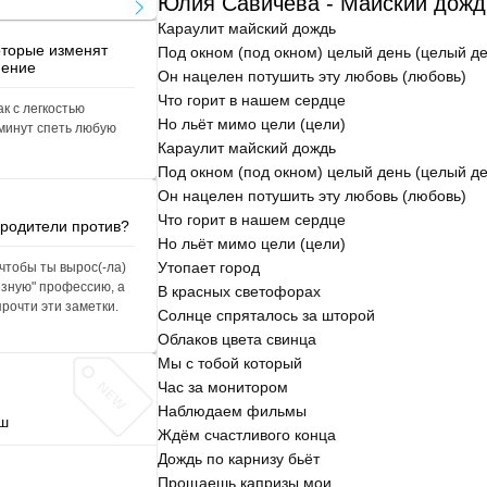
Юлия Савичева - Майский дожд
Караулит майский дождь
оторые изменят
Под окном (под окном) целый день (целый де
нение
Он нацелен потушить эту любовь (любовь)
Что горит в нашем сердце
ак с легкостью
Но льёт мимо цели (цели)
 минут спеть любую
Караулит майский дождь
Под окном (под окном) целый день (целый де
Он нацелен потушить эту любовь (любовь)
Что горит в нашем сердце
 родители против?
Но льёт мимо цели (цели)
Утопает город
 чтобы ты вырос(-ла)
ьёзную" профессию, а
В красных светофорах
прочти эти заметки.
Солнце спряталось за шторой
Облаков цвета свинца
Мы с тобой который
Час за монитором
Наблюдаем фильмы
уш
Ждём счастливого конца
Дождь по карнизу бьёт
Прощаешь капризы мои