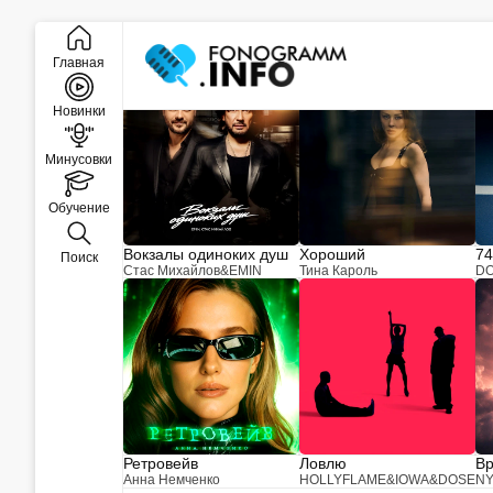
Закрыть
Новинки музыки
Главная
Новинки
Минусовки
Обучение
Вокзалы одиноких душ
Хороший
74
Поиск
Стас Михайлов
&
EMIN
Тина Кароль
D
Ретровейв
Ловлю
Вр
Анна Немченко
HOLLYFLAME
&
IOWA
&
DOSE
N