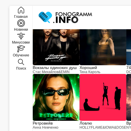
Закрыть
Новинки музыки
Главная
Новинки
Минусовки
Обучение
Вокзалы одиноких душ
Хороший
74
Поиск
Стас Михайлов
&
EMIN
Тина Кароль
D
Ретровейв
Ловлю
Вр
Анна Немченко
HOLLYFLAME
&
IOWA
&
DOSE
N