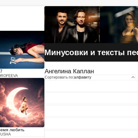
Учитель музыки?
У нас
Размещай
твои ученики!
статьи и видео в разделе "Обучение"
Минусовки и тексты пе
Ангелина Каплан
7
OROFEEVA
Сортировать по:
алфавиту
емя любить
YUSHA