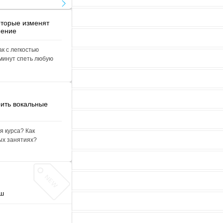
оторые изменят
нение
ак с легкостью
 минут спеть любую
ить вокальные
я курса? Как
ых занятиях?
уш