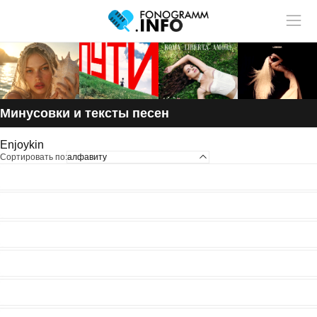
Учитель музыки?
У нас
Размещай
твои ученики!
статьи и видео в разделе "Обучение"
Минусовки и тексты песен
Enjoykin
Сортировать по:
алфавиту