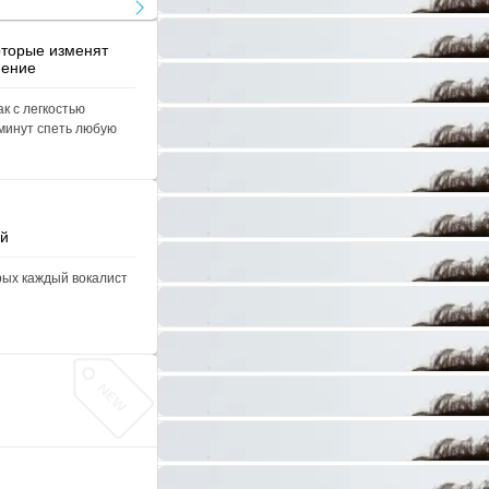
оторые изменят
нение
ак с легкостью
 минут спеть любую
ей
рых каждый вокалист