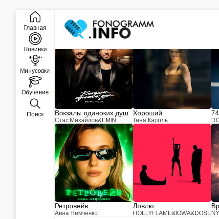
Закрыть
Новинки музыки
Главная
Новинки
Минусовки
Обучение
Вокзалы одиноких душ
Хороший
74
Поиск
Стас Михайлов
&
EMIN
Тина Кароль
D
Ретровейв
Ловлю
Вр
Анна Немченко
HOLLYFLAME
&
IOWA
&
DOSE
N