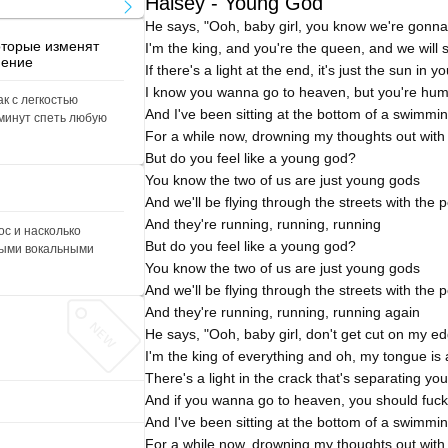
Halsey - Young God
He says, "Ooh, baby girl, you know we're gonn
оторые изменят
I'm the king, and you're the queen, and we will
нение
If there's a light at the end, it's just the sun in y
I know you wanna go to heaven, but you're hum
ак с легкостью
And I've been sitting at the bottom of a swimmi
 минут спеть любую
For a while now, drowning my thoughts out with
But do you feel like a young god?
You know the two of us are just young gods
And we'll be flying through the streets with the
And they're running, running, running
с и насколько
But do you feel like a young god?
ыми вокальными
You know the two of us are just young gods
And we'll be flying through the streets with the
And they're running, running, running again
He says, "Ooh, baby girl, don't get cut on my e
I'm the king of everything and oh, my tongue i
There's a light in the crack that's separating you
And if you wanna go to heaven, you should fuck
And I've been sitting at the bottom of a swimmi
For a while now, drowning my thoughts out with