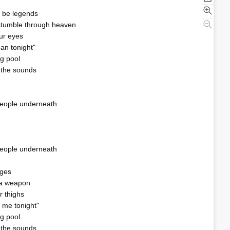
Frank Sinatra - You Make M
a be legends
 stumble through heaven
One Direction - Live While We're You
our eyes
an tonight"
Pharrell - I really like you
ng pool
 the sounds
Pharrell feat. Jay-Z - Young girl
Pink - Just Like Fire
 people underneath
 people underneath
dges
s a weapon
r thighs
 me tonight"
ng pool
 the sounds