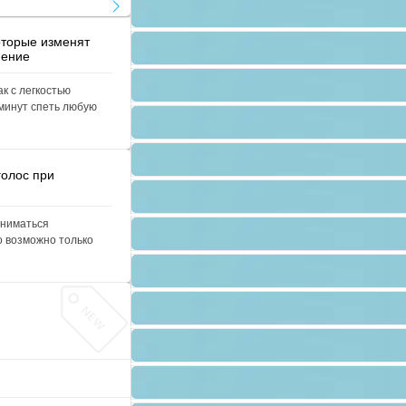
оторые изменят
нение
ак с легкостью
 минут спеть любую
голос при
аниматься
о возможно только