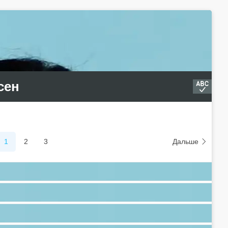
сен
1
2
3
Дальше