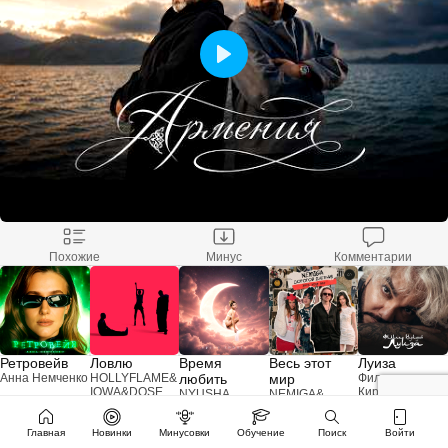
Похожие
Минус
Комментарии
Ретровейв
Ловлю
Время
Весь этот
Луиза
Анна Немченко
HOLLYFLAME
&
любить
мир
Филипп
IOWA
&
DOSE
Киркоров
NYUSHA
NEMIGA
&
Дорогой
Дневник
Главная
Новинки
Минусовки
Обучение
Поиск
Войти