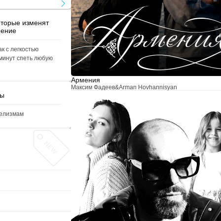
оторые изменят
нение
ак с легкостью
 минут спеть любую
Армения
Максим Фадеев
&
Arman Hovhannisyan
мы
мелизмам