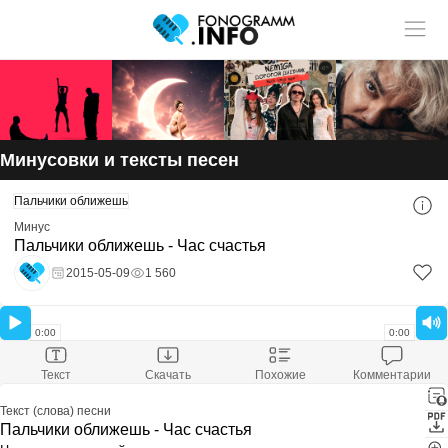
Учитель музыки?
У нас
Размещай
твои ученики!
статьи и видео в разделе "Обучение"
Минусовки и тексты песен
Смотри ещё:
Пальчики оближешь
Скачать минусовку
Пальчики оближешь - Час счастья
Минус
Скачали:
123
Пальчики оближешь - Час счастья
Размер файла:
8.66 Mb
Расширение файла:
mp3
2015-05-09
1 560
Скачать минус
Оставить комментарий
0:00
0:00
Текст
Скачать
Похожие
Комментарии
Текст (слова) песни
Пальчики оближешь - Час счастья