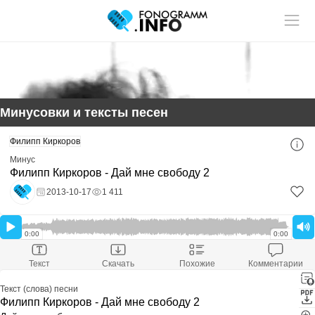
Учитель музыки?
У нас
Размещай
твои ученики!
статьи и видео в разделе "Обучение"
Минусовки и тексты песен
Смотри ещё:
Филипп Киркоров
Скачать минусовку
Филипп Киркоров - Дай мне свободу 2
Минус
Скачали:
1 411
Филипп Киркоров - Дай мне свободу 2
Размер файла:
-
Расширение файла:
mp3
2013-10-17
1 411
Скачать минус
Оставить комментарий
0:00
0:00
Текст
Скачать
Похожие
Комментарии
Текст (слова) песни
Филипп Киркоров - Дай мне свободу 2