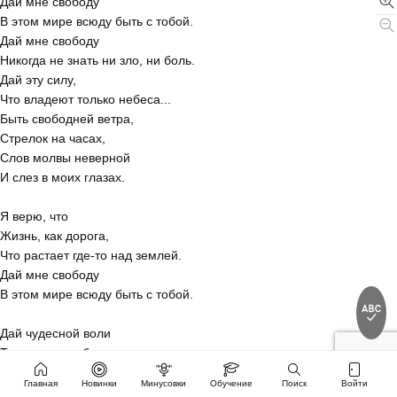
Дай мне свободу
В этом мире всюду быть с тобой.
Дай мне свободу
Никогда не знать ни зло, ни боль.
Дай эту силу,
Что владеют только небеса...
Быть свободней ветра,
Стрелок на часах,
Слов молвы неверной
И слез в моих глазах.
Я верю, что
Жизнь, как дорога,
Что растает где-то над землей.
Дай мне свободу
В этом мире всюду быть с тобой.
Дай чудесной воли
Так, как ты любить,
Больше отдавать
Главная
Новинки
Минусовки
Обучение
Поиск
Войти
И тем свободней быть!