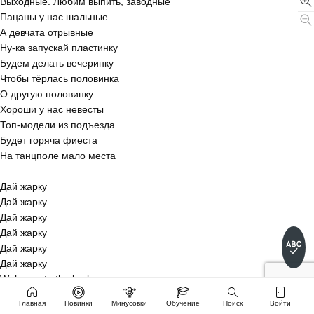
Выходные. Любим выпить, заводные
Пацаны у нас шальные
А девчата отрывные
Ну-ка запускай пластинку
Будем делать вечеринку
Чтобы тёрлась половинка
О другую половинку
Хороши у нас невесты
Топ-модели из подъезда
Будет горяча фиеста
На танцполе мало места
Дай жарку
Дай жарку
Дай жарку
Дай жарку
Дай жарку
Дай жарку
Welcome to the barbeque
Главная
Новинки
Минусовки
Обучение
Поиск
Войти
Дай жарку