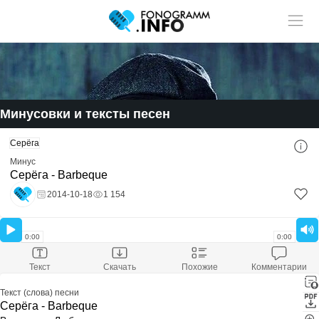
Учитель музыки?
У нас
Размещай
твои ученики!
статьи и видео в разделе "Обучение"
Минусовки и тексты песен
Смотри ещё:
Серёга
Скачать минусовку
Серёга - Barbeque
Минус
Скачали:
65
Серёга - Barbeque
Размер файла:
4.94 Mb
Расширение файла:
mp3
2014-10-18
1 154
Градус
Скачать минус
Оставить комментарий
0:00
0:00
Текст
Скачать
Похожие
Комментарии
Текст (слова) песни
Серёга - Barbeque