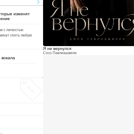
оторые изменят
нение
ак с легкостью
 минут спеть любую
Я не вернулся
Сосо Павлиашвили
и вокала