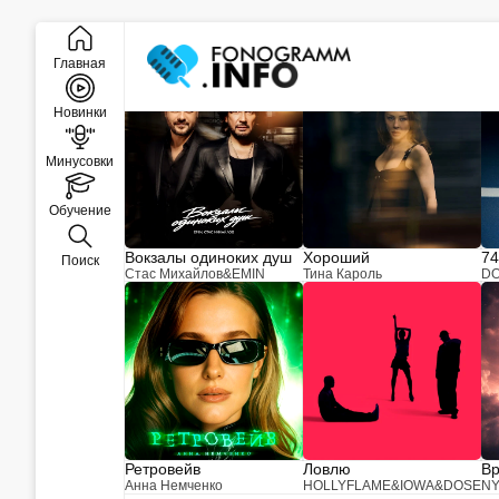
Закрыть
Новинки музыки
Главная
Новинки
Минусовки
Обучение
Вокзалы одиноких душ
Хороший
74
Поиск
Стас Михайлов
&
EMIN
Тина Кароль
D
Ретровейв
Ловлю
Вр
Анна Немченко
HOLLYFLAME
&
IOWA
&
DOSE
N