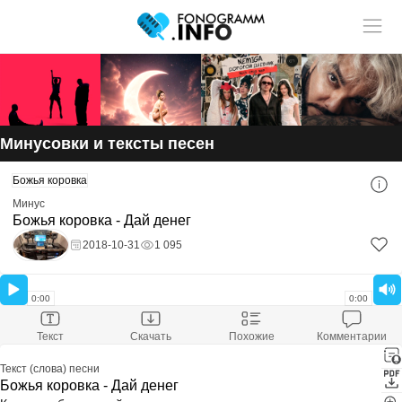
Учитель музыки?
У нас
Размещай
твои ученики!
статьи и видео в разделе "Обучение"
Минусовки и тексты песен
Смотри ещё:
Божья коровка
Скачать минусовку
Божья коровка - Дай денег
Минус
Скачали:
29
Божья коровка - Дай денег
Размер файла:
7.7 Mb
Расширение файла:
mp3
2018-10-31
1 095
Скачать минус
Оставить комментарий
0:00
0:00
Текст
Скачать
Похожие
Комментарии
Текст (слова) песни
Божья коровка - Дай денег